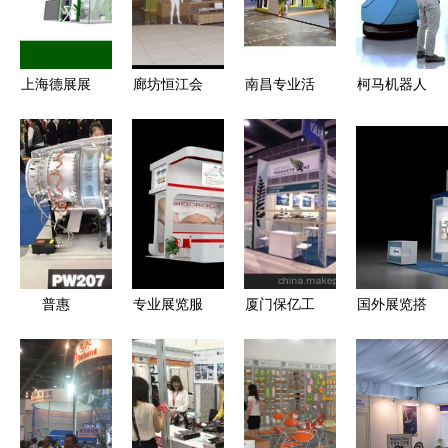
上海德展展
廊坊恒江会
南昌专业活
柯马机器人
览展示服务
展服务公司
动执行与展
产品抢占
图册——专
专业展览服
览展示服务
ATC展会C
业展览服务
务全解析
打造卓越的
位，彰显卓
一站式解决
品牌呈现体
越展览服务
方案
验
普惠
专业展览服
厦门保亿工
国外展览搭
PW207发
务 八棱柱
贸 专业展
建攻略 价
动机亮相第
展板制作与
览设计搭建
格、厂家选
五届天津直
标摊搭建
与器材服务
择与展台设
博会，引领
供应商
计搭建服务