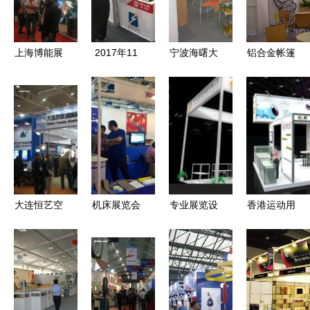
航空动力创
详解
新展示
上海博能展
2017年11
宁波海曙大
铝合金帐篷
览展示服务
月迪拜国际
禾展示架
大型户外展
专业展台设
建材五大行
货架、展览
览活动篷房
计与搭建解
业展览会
架等器材全
——嘉兴篷
决方案
价格、厂家
解析
房定制销售
及其他展览
全解析
服务一览
大连恒艺空
机床展览会
专业展览设
香港运动用
间展览展示
一站式了解
计与制作
品展 天工
工程 桁架
价格、批发
——双威国
展览专业搭
租赁全方位
与厂家动态
际展览服务
建，助您打
指南
造卓越品牌
形象