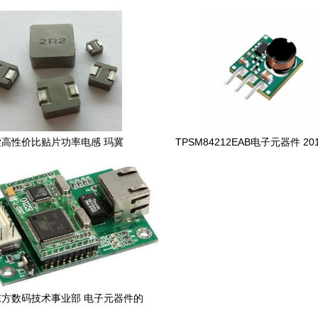
库存与采购策略
市场应用
索高性价比贴片功率电感 玛冀
TPSM84212EAB电子元器件 2
20/0630/1040全系列产品解析
手册参数、货源与最新参考价
方数码技术事业部 电子元器件的