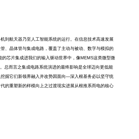
手机到航天器乃至人工智能系统的运行。在信息技术高速发展
极管、晶体管与集成电路，覆盖了主动与被动、数字与模拟的
能的芯片集成进我们的输入驱动世界中，像MEMS这类微型微
回收。总而言之集成电路系统演进的最终影响是全球迈向更低能
以挖掘它们新领界融入并改势因面向—深入根基务必以坚守统
时代的重塑新的样模向上之过渡现实进展从根推系而电的核心