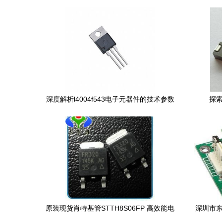
器件_世界工厂网中国产品信息库
深度解析l4004f543电子元器件的技术参数
探
与市场参考
04
原装现货肖特基管STTH8S06FP 高效能电
深圳市东